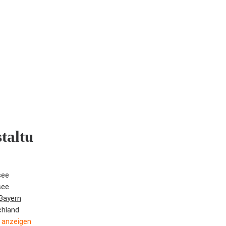
taltu
see
see
Bayern
chland
 anzeigen