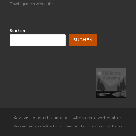
Einwilligungen widerrufen
Suchen
SUCHEN
© 2026
Höllental Camping
– Alle Rechte vorbehalten
Präsentiert von
WP
– Entworfen mit dem
Customizr-Theme