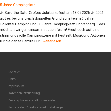
5 Jahre Campingplatz
🎉 Save the Date: Großes Jubiläumsfest am 18.07.2026 🎉 2026
gibt es bei uns gleich doppelten Grund zum Feiern:5 Jahre
Höllental Camping und 50 Jahre Campingplatz Lichtenberg – das
möchten wir gemeinsam mit euch feiern! Freut euch auf eine
stimmungsvolle Campingszene mit Festzelt, Musik und Aktionen
5 Jahre Campingplatz
für die ganze Familie.Für…
weiterlesen
Kontakt
Links
Impressum
Datenschutzerklärung
Privatsphäre-Einstellungen ändern
Historie der Privatsphäre-Einstellungen