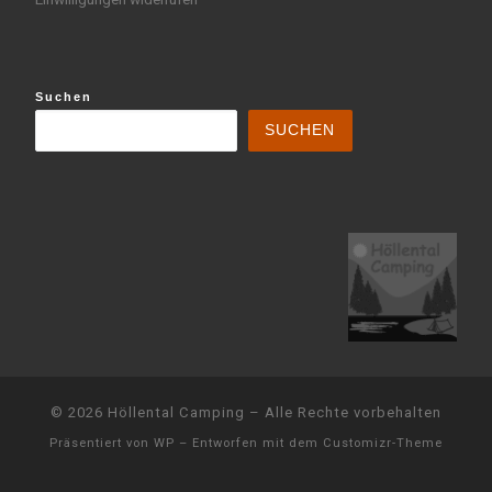
Suchen
SUCHEN
© 2026
Höllental Camping
– Alle Rechte vorbehalten
Präsentiert von
WP
– Entworfen mit dem
Customizr-Theme