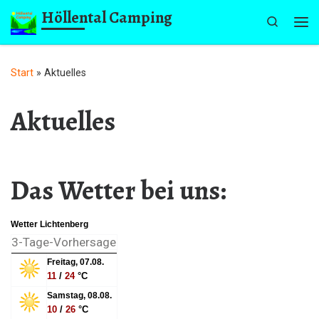
Höllental Camping
Zum Inhalt springen
Search
Me
Start
»
Aktuelles
Aktuelles
Das Wetter bei uns:
Wetter Lichtenberg
3-Tage-Vorhersage
Freitag, 07.08.
11
/
24
°C
Samstag, 08.08.
10
/
26
°C