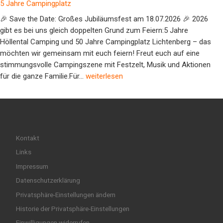
5 Jahre Campingplatz
🎉 Save the Date: Großes Jubiläumsfest am 18.07.2026 🎉 2026
gibt es bei uns gleich doppelten Grund zum Feiern:5 Jahre
Höllental Camping und 50 Jahre Campingplatz Lichtenberg – das
möchten wir gemeinsam mit euch feiern! Freut euch auf eine
stimmungsvolle Campingszene mit Festzelt, Musik und Aktionen
5 Jahre Campingplatz
für die ganze Familie.Für…
weiterlesen
Kontakt
Links
Impressum
Datenschutzerklärung
Privatsphäre-Einstellungen ändern
Historie der Privatsphäre-Einstellungen
Einwilligungen widerrufen