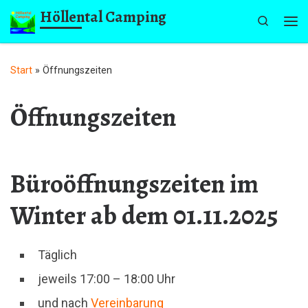
Höllental Camping
Zum Inhalt springen
Search
Me
Start
»
Öffnungszeiten
Öffnungszeiten
Büroöffnungszeiten im
Winter ab dem 01.11.2025
Täglich
jeweils 17:00 – 18:00 Uhr
und nach
Vereinbarung