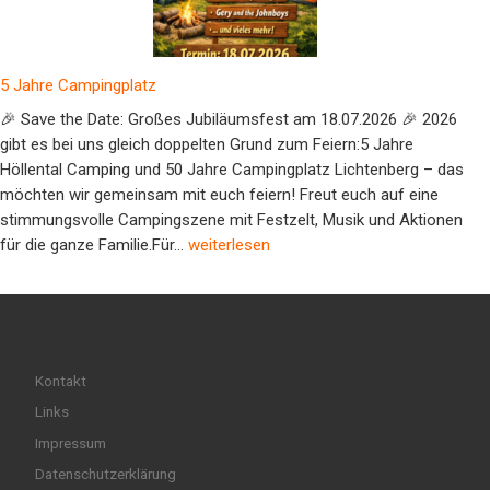
5 Jahre Campingplatz
🎉 Save the Date: Großes Jubiläumsfest am 18.07.2026 🎉 2026
gibt es bei uns gleich doppelten Grund zum Feiern:5 Jahre
Höllental Camping und 50 Jahre Campingplatz Lichtenberg – das
möchten wir gemeinsam mit euch feiern! Freut euch auf eine
stimmungsvolle Campingszene mit Festzelt, Musik und Aktionen
5 Jahre Campingplatz
für die ganze Familie.Für…
weiterlesen
Kontakt
Links
Impressum
Datenschutzerklärung