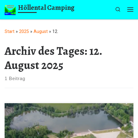
Höllental Camping
Zum Inhalt springen
Search
Me
Start
»
2025
»
August
»
12.
Archiv des Tages:
12.
August 2025
1 Beitrag