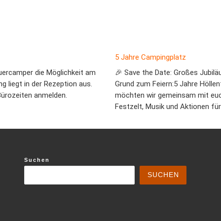
5 Jahre Campingplatz
uercamper die Möglichkeit am
🎉 Save the Date: Großes Jubilä
g liegt in der Rezeption aus.
Grund zum Feiern:5 Jahre Hölle
Bürozeiten anmelden.
möchten wir gemeinsam mit euch
Festzelt, Musik und Aktionen für
Suchen
SUCHEN