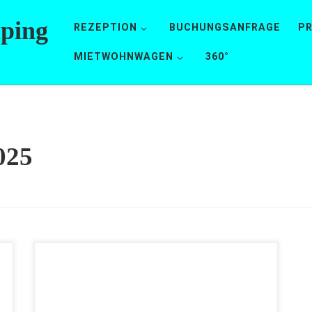
mping
REZEPTION
BUCHUNGSANFRAGE
PR
MIETWOHNWAGEN
360°
025
Vielen Dank an die Familie Schäffler, welche uns