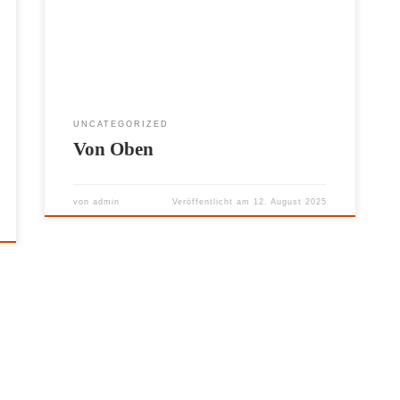
dieses Video zur Verfügung gestellt hat.
UNCATEGORIZED
Von Oben
von
admin
Veröffentlicht am
12. August 2025