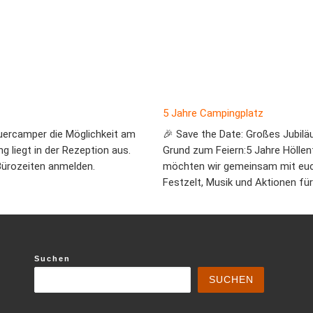
5 Jahre Campingplatz
uercamper die Möglichkeit am
🎉 Save the Date: Großes Jubilä
g liegt in der Rezeption aus.
Grund zum Feiern:5 Jahre Hölle
Bürozeiten anmelden.
möchten wir gemeinsam mit euch
Festzelt, Musik und Aktionen für
Suchen
SUCHEN