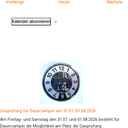
V
V
Vorherige
Heute
Nächste
e
e
r
r
Kalender abonnieren
a
a
n
n
s
s
t
t
a
a
l
l
t
t
u
u
n
n
g
g
e
e
n
n
Gasprüfung für Dauercamper am 31.07./01.08.2026
Am Freitag- und Samstag den 31.07. und 01.08.2026 besteht für
Dauercamper die Möglichkeit am Platz die Gasprüfung