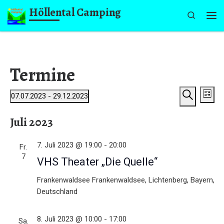
Höllental Camping
Zum Inhalt springen
Search
Me
Termine
V
Veranstaltungen
V
07.07.2023
 - 
29.12.2023
L
e
e
D
S
i
a
Juli 2023
u
r
s
r
t
c
t
a
u
h
7. Juli 2023 @ 19:00
-
20:00
e
a
m
Fr.
n
e
w
7
VHS Theater „Die Quelle“
n
s
ä
h
Frankenwaldsee
Frankenwaldsee, Lichtenberg, Bayern,
t
s
l
Deutschland
e
a
t
n
l
.
8. Juli 2023 @ 10:00
-
17:00
Sa.