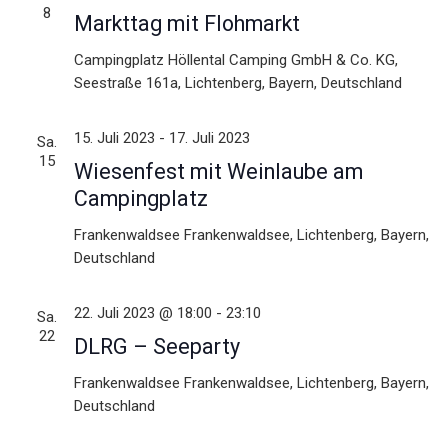
a
t
8
Markttag mit Flohmarkt
u
l
Campingplatz
Höllental Camping GmbH & Co. KG,
n
t
Seestraße 161a, Lichtenberg, Bayern, Deutschland
g
u
A
15. Juli 2023
-
17. Juli 2023
Sa.
n
n
15
Wiesenfest mit Weinlaube am
s
g
Campingplatz
i
e
Frankenwaldsee
Frankenwaldsee, Lichtenberg, Bayern,
c
Deutschland
n
h
S
t
22. Juli 2023 @ 18:00
-
23:10
Sa.
e
22
u
DLRG – Seeparty
n
c
Frankenwaldsee
Frankenwaldsee, Lichtenberg, Bayern,
-
Deutschland
h
N