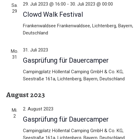
e
a
29. Juli 2023 @ 16:00
-
30. Juli 2023 @ 00:00
Sa.
v
29
u
Clowd Walk Festival
i
n
Frankenwaldsee
Frankenwaldsee, Lichtenberg, Bayern,
g
Deutschland
d
a
t
A
31. Juli 2023
Mo.
31
i
Gasprüfung für Dauercamper
n
o
Campingplatz
Höllental Camping GmbH & Co. KG,
s
n
Seestraße 161a, Lichtenberg, Bayern, Deutschland
i
August 2023
c
h
2. August 2023
Mi.
2
Gasprüfung für Dauercamper
t
Campingplatz
Höllental Camping GmbH & Co. KG,
e
Seestraße 161a, Lichtenberg, Bayern, Deutschland