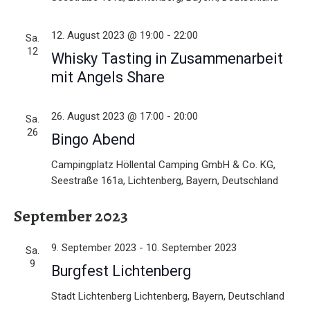
n
,
12. August 2023 @ 19:00
-
22:00
Sa.
12
Whisky Tasting in Zusammenarbeit
N
mit Angels Share
a
v
26. August 2023 @ 17:00
-
20:00
Sa.
26
Bingo Abend
i
Campingplatz
Höllental Camping GmbH & Co. KG,
g
Seestraße 161a, Lichtenberg, Bayern, Deutschland
a
September 2023
t
i
9. September 2023
-
10. September 2023
Sa.
9
Burgfest Lichtenberg
o
Stadt Lichtenberg
Lichtenberg, Bayern, Deutschland
n