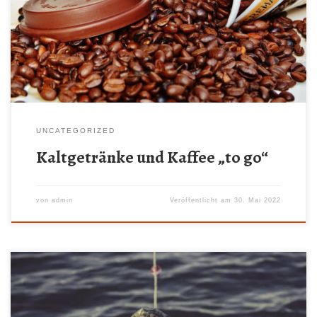
auch verschiedene Kaffeespezialitäten vom Espresso bis zum
Latte Macchiato „to go“. Kommen Sie einfach während der
Rezeptionsöffnungszeiten mal vorbei!
UNCATEGORIZED
Kaltgetränke und Kaffee „to go“
von
admin
Veröffentlicht am
30. Mai 2022
Ab sofort können Sie bei uns auch Angelkarten während der