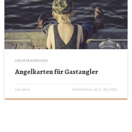
Büroöffnungszeiten erwerben. Die Karten gelten 24h und dürfen
nur mit einem gültigen Fischereischein erworben werden. Die
Karte kostet 16,00 EUR inkl. Verkaufsgebühr. Das
Angelgewässer ist der Tränkteich, welcher circa 700 m Luftlinie
in nördlicher Richtung vom Campingplatz entfernt ist. Das […]
UNCATEGORIZED
Angelkarten für Gastangler
von
admin
Veröffentlicht am
5. Mai 2022