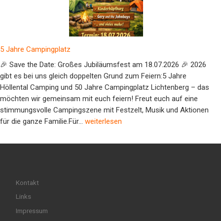
5 Jahre Campingplatz
🎉 Save the Date: Großes Jubiläumsfest am 18.07.2026 🎉 2026
gibt es bei uns gleich doppelten Grund zum Feiern:5 Jahre
Höllental Camping und 50 Jahre Campingplatz Lichtenberg – das
möchten wir gemeinsam mit euch feiern! Freut euch auf eine
stimmungsvolle Campingszene mit Festzelt, Musik und Aktionen
5 Jahre Campingplatz
für die ganze Familie.Für…
weiterlesen
Kontakt
Links
Impressum